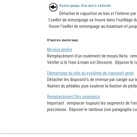
Remorquage d'un autre véhicule
Détacher le capuchon en bas et l'enlever par 
L'oeillet de remorquage se trouve dans l'outillage du
Visser l'oeillet de remorquage au maximum et jusqu'
D'autres materiaux:
Moyeux arrière
Remplacément d'un roulement de moyeu Nota : rempla
Vérifier si le frein à main est Dèsserre. Déposer le 
Démontage du vélo du système de transport arrièr
Détacher les dispositifs de retenue par sangle sur le
fixation du pédalier, puis soulever la fixation de péda
Remplacément Dès segments
Important : remplacér toujours les segments de frein
preconisee. Déposer le tambour (voir paragraphe conc