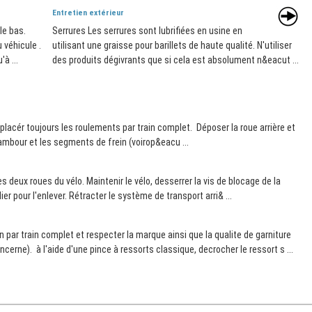
Entretien extérieur
le bas.
Serrures Les serrures sont lubrifiées en usine en
 véhicule .
utilisant une graisse pour barillets de haute qualité. N'utiliser
à ...
des produits dégivrants que si cela est absolument n&eacut ...
cér toujours les roulements par train complet. Déposer la roue arrière et
tambour et les segments de frein (voirop&eacu ...
s deux roues du vélo. Maintenir le vélo, desserrer la vis de blocage de la
lier pour l'enlever. Rétracter le système de transport arri& ...
 par train complet et respecter la marque ainsi que la qualite de garniture
erne). à l'aide d'une pince à ressorts classique, decrocher le ressort s ...