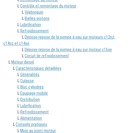
L
Contrôle et remontage du moteur
L
Vilebrequin
L
Bielles-pistons
L
Lubrification
L
Refroidissement
L
Dépose-repose de la pompe à eau sur moteurs c12nz,
c14nz et c14se
L
Dépose-repose de la pompe à eau sur moteur c16xe
L
Circuit de refroidissement
L
Moteur diesel
L
Caractéristiques détaillées
L
Généralités
L
Culasse
L
Bloc-cylindres
L
Equipage mobile
L
Distribution
L
Lubrification
L
Refroidissement
L
Alimentation
L
Conseils pratiques
L
Mise au point moteur