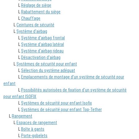
L
Réglage de siège
L
Rabattement du siège
L
Chauffage
L
Ceintures de sécurité
L
Système d'airbag
L
Système d'airbag frontal
L
Système d'airbag latéral
L
Système d'airbag rideau
L
Désactivation d'airbag
L
Systèmes de sécurité pour enfant
L
Sélection du système adéquat
L
Emplacements de montage d'un système de sécurité pour
enfant
L
Possibilités autorisées de fixation d'un système de sécurité
pour enfant ISOFIX
L
Systèmes de sécurité pour enfant Isofix
L
Systèmes de sécurité pour enfant Top-Tether
L
Rangement
L
Espaces de rangement
L
Boîte à gants
L
Porte-gobelets