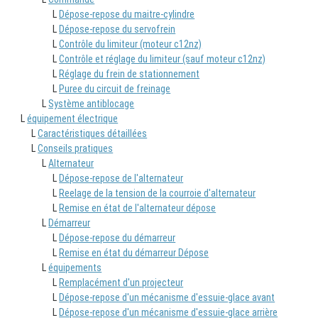
L
Dépose-repose du maitre-cylindre
L
Dépose-repose du servofrein
L
Contrôle du limiteur (moteur c12nz)
L
Contrôle et réglage du limiteur (sauf moteur c12nz)
L
Réglage du frein de stationnement
L
Puree du circuit de freinage
L
Système antiblocage
L
équipement électrique
L
Caractéristiques détaillées
L
Conseils pratiques
L
Alternateur
L
Dépose-repose de l'alternateur
L
Reelage de la tension de la courroie d'alternateur
L
Remise en état de l'alternateur dépose
L
Démarreur
L
Dépose-repose du démarreur
L
Remise en état du démarreur Dépose
L
équipements
L
Remplacément d'un projecteur
L
Dépose-repose d'un mécanisme d'essuie-glace avant
L
Dépose-repose d'un mécanisme d'essuie-glace arrière