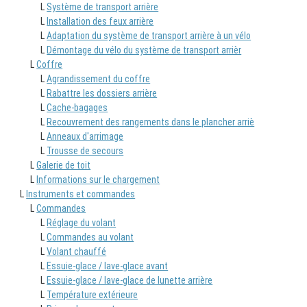
L
Système de transport arrière
L
Installation des feux arrière
L
Adaptation du système de transport arrière à un vélo
L
Démontage du vélo du système de transport arrièr
L
Coffre
L
Agrandissement du coffre
L
Rabattre les dossiers arrière
L
Cache-bagages
L
Recouvrement des rangements dans le plancher arriè
L
Anneaux d'arrimage
L
Trousse de secours
L
Galerie de toit
L
Informations sur le chargement
L
Instruments et commandes
L
Commandes
L
Réglage du volant
L
Commandes au volant
L
Volant chauffé
L
Essuie-glace / lave-glace avant
L
Essuie-glace / lave-glace de lunette arrière
L
Température extérieure