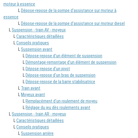
moteur à essence
L
Dépose-repose de la pompe d'assistance sur moteur à
essence
L
Dépose-repose de la pompe d'assistance sur moteur diesel
L
Suspension - train AV - moyeux
L
Caractéristiques détaillées
L
Conseils pratiques
L
Suspension avant
L
Dépose-repose d'un élément de suspension
L
Démontage-remontage d'un élément de suspension
L
Dépose-repose d'un pivot
L
Dépose-repose d'un bras de suspension
L
Dépose-repose de la barre stabilisatrice
L
Train avant
L
Moyeux avant
L
Remplacément d'un roulement de moyeu
L
Réglage du jeu dès roulements avant
L
Suspension - train AR - moyeux
L
Caractéristiques détaillées
L
Conseils pratiques
L
Suspension arrière