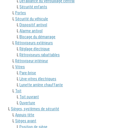
L
Défaillance du verrouillage central
L
Sécurité enfants
L
Portes
L
Sécurité du véhicule
L
Dispositif antivol
L
Alarme antivol
L
Blocage du démarrage
L
Rétroviseurs extérieurs
L
Réglage électrique
L
Rétroviseurs rabattables
L
Rétroviseur intérieur
L
Vitres
L
Pare-brise
L
Lève-vitres électriques
L
Lunette arrière chauffante
L
Toit
L
Toit ouvrant
L
Ouverture
L
Sièges, systèmes de sécurité
L
Appuis-tête
L
Sièges avant
L
Position de siège