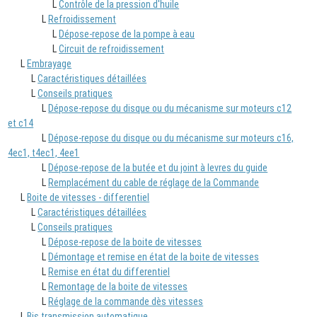
L
Contrôle de la pression d'huile
L
Refroidissement
L
Dépose-repose de la pompe à eau
L
Circuit de refroidissement
L
Embrayage
L
Caractéristiques détaillées
L
Conseils pratiques
L
Dépose-repose du disque ou du mécanisme sur moteurs c12
et c14
L
Dépose-repose du disque ou du mécanisme sur moteurs c16,
4ec1, t4ec1, 4ee1
L
Dépose-repose de la butée et du joint à levres du guide
L
Remplacément du cable de réglage de la Commande
L
Boite de vitesses - differentiel
L
Caractéristiques détaillées
L
Conseils pratiques
L
Dépose-repose de la boite de vitesses
L
Démontage et remise en état de la boite de vitesses
L
Remise en état du differentiel
L
Remontage de la boite de vitesses
L
Réglage de la commande dès vitesses
L
Bis transmission automatique