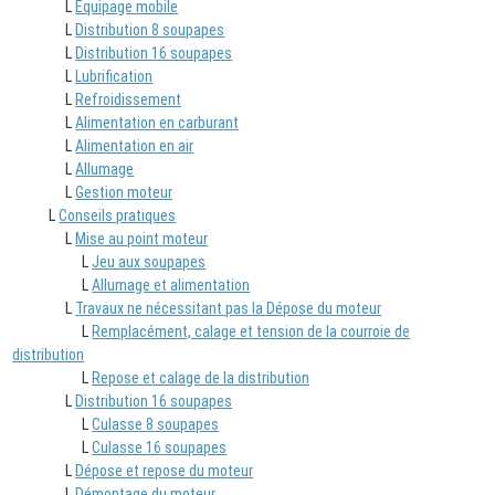
L
Equipage mobile
L
Distribution 8 soupapes
L
Distribution 16 soupapes
L
Lubrification
L
Refroidissement
L
Alimentation en carburant
L
Alimentation en air
L
Allumage
L
Gestion moteur
L
Conseils pratiques
L
Mise au point moteur
L
Jeu aux soupapes
L
Allumage et alimentation
L
Travaux ne nécessitant pas la Dépose du moteur
L
Remplacément, calage et tension de la courroie de
distribution
L
Repose et calage de la distribution
L
Distribution 16 soupapes
L
Culasse 8 soupapes
L
Culasse 16 soupapes
L
Dépose et repose du moteur
L
Démontage du moteur