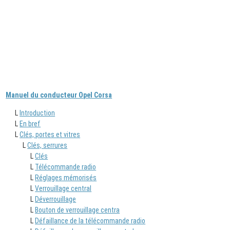
Manuel du conducteur Opel Corsa
L
Introduction
L
En bref
L
Clés, portes et vitres
L
Clés, serrures
L
Clés
L
Télécommande radio
L
Réglages mémorisés
L
Verrouillage central
L
Déverrouillage
L
Bouton de verrouillage centra
L
Défaillance de la télécommande radio