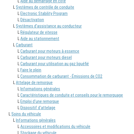
L
Aide au démarrage en côte
L
Systèmes de contrôle de conduite
L
Electronic Stability Program
L
Désactivation
L
Systèmes d'assistance au conducteur
L
Régulateur de vitesse
L
Aide au stationnement
L
Carburant
L
Carburant pour moteurs à essence
L
Carburant pour moteurs diesel
L
Carburant pour utilisation au gaz liquéfié
L
Faire le plein
L
Consommation de carburant - Émissions de CO2
L
Attelage de remorque
L
Informations générales
L
Caractéristiques de conduite et conseils pour le remorquage
L
Emploi d'une remorque
L
Dispositif d'attelage
L
Soins du véhicule
L
Informations générales
L
Accessoires et modifications du véhicule
L
Stockage du véhicule