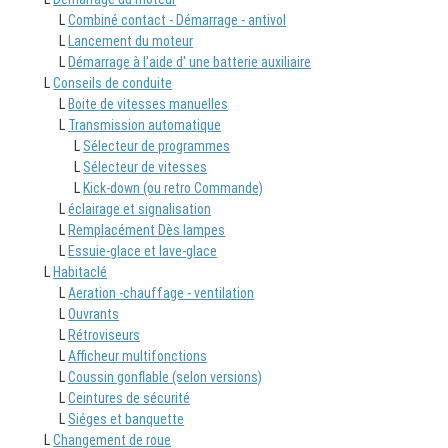
L
Combiné contact - Démarrage - antivol
L
Lancement du moteur
L
Démarrage à l'aide d' une batterie auxiliaire
L
Conseils de conduite
L
Boite de vitesses manuelles
L
Transmission automatique
L
Sélecteur de programmes
L
Sélecteur de vitesses
L
Kick-down (ou retro Commande)
L
éclairage et signalisation
L
Remplacément Dès lampes
L
Essuie-glace et lave-glace
L
Habitaclé
L
Aeration -chauffage - ventilation
L
Ouvrants
L
Rétroviseurs
L
Afficheur multifonctions
L
Coussin gonflable (selon versions)
L
Ceintures de sécurité
L
Siéges et banquette
L
Changement de roue