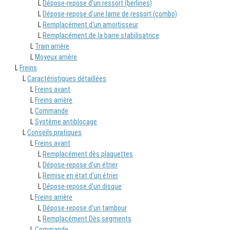
L
Dépose-repose d'un ressort (berlines)
L
Dépose-repose d'une lame de ressort (combo)
L
Remplacément d'un amortisseur
L
Remplacément de la barre stabilisatrice
L
Train arrière
L
Moyeux arrière
L
Freins
L
Caractéristiques détaillées
L
Freins avant
L
Freins arrière
L
Commande
L
Système antiblocage
L
Conseils pratiques
L
Freins avant
L
Remplacément dès plaquettes
L
Dépose-repose d'un étrier
L
Remise en état d'un étrier
L
Dépose-repose d'un disque
L
Freins arrière
L
Dépose-repose d'un tambour
L
Remplacément Dès segments
L
Commande