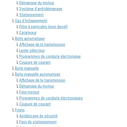
L
Démarrage du moteur
L
Système d'arrêtdémarrage
L
Stationnement
L
Gaz d'échappement
L
Filtre à particules (pour diesel)
L
Catalyseur
L
Boîte automatique
L
Affichage de la transmission
L
Levier sélecteur
L
Programmes de conduite électronique
L
Coupure de courant
L
Boîte manuelle
L
Boîte manuelle automatisée
L
Affichage de la transmission
L
Démarrage du moteur
L
Frein moteur
L
Programmes de conduite électroniques
L
Coupure de courant
L
Freins
L
Antiblocage de sécurité
L
Frein de stationnement