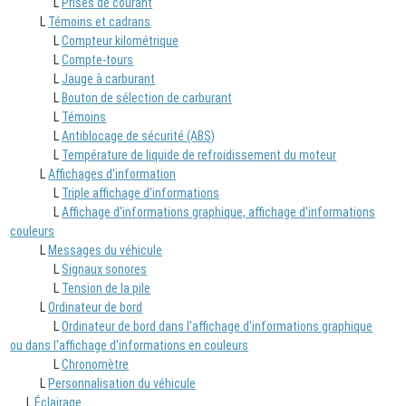
L
Prises de courant
L
Témoins et cadrans
L
Compteur kilométrique
L
Compte-tours
L
Jauge à carburant
L
Bouton de sélection de carburant
L
Témoins
L
Antiblocage de sécurité (ABS)
L
Température de liquide de refroidissement du moteur
L
Affichages d'information
L
Triple affichage d'informations
L
Affichage d'informations graphique, affichage d'informations
couleurs
L
Messages du véhicule
L
Signaux sonores
L
Tension de la pile
L
Ordinateur de bord
L
Ordinateur de bord dans l'affichage d'informations graphique
ou dans l'affichage d'informations en couleurs
L
Chronomètre
L
Personnalisation du véhicule
L
Éclairage