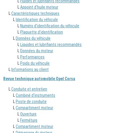
L
Fluides et lubrifiants recommandés
L
Appoint d'huile moteur
L
Caractéristiques techniques
L
Identification du véhicule
L
Numéro d'identification du véhicule
L
Plaquette d'identification
L
Données du véhicule
L
Liquides et lubrifiants recommandés
L
Données du moteur
L
Performances
L
Poids du véhicule
L
Informations au client
Revue technique automobile Opel Corsa
L
Conduite et entretien
L
Combiné d'instruments
L
Poste de conduite
L
Compartiment moteur
L
Ouverture
L
Ferméture
L
Compartiment moteur
L
Démarrage du moteur