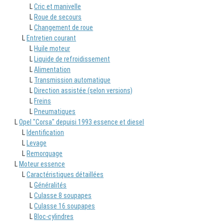
L
Cric et manivelle
L
Roue de secours
L
Changement de roue
L
Entretien courant
L
Huile moteur
L
Liquide de refroidissement
L
Alimentation
L
Transmission automatique
L
Direction assistée (selon versions)
L
Freins
L
Pneumatiques
L
Opel "Corsa" depuisi 1993 essence et diesel
L
Identification
L
Levage
L
Remorquage
L
Moteur essence
L
Caractéristiques détaillées
L
Généralités
L
Culasse 8 soupapes
L
Culasse 16 soupapes
L
Bloc-cylindres