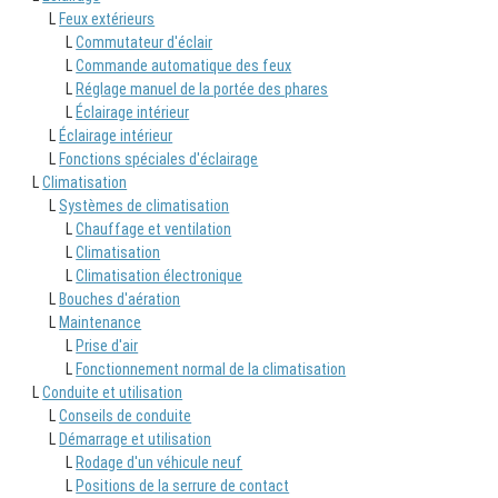
L
Feux extérieurs
L
Commutateur d'éclair
L
Commande automatique des feux
L
Réglage manuel de la portée des phares
L
Éclairage intérieur
L
Éclairage intérieur
L
Fonctions spéciales d'éclairage
L
Climatisation
L
Systèmes de climatisation
L
Chauffage et ventilation
L
Climatisation
L
Climatisation électronique
L
Bouches d'aération
L
Maintenance
L
Prise d'air
L
Fonctionnement normal de la climatisation
L
Conduite et utilisation
L
Conseils de conduite
L
Démarrage et utilisation
L
Rodage d'un véhicule neuf
L
Positions de la serrure de contact