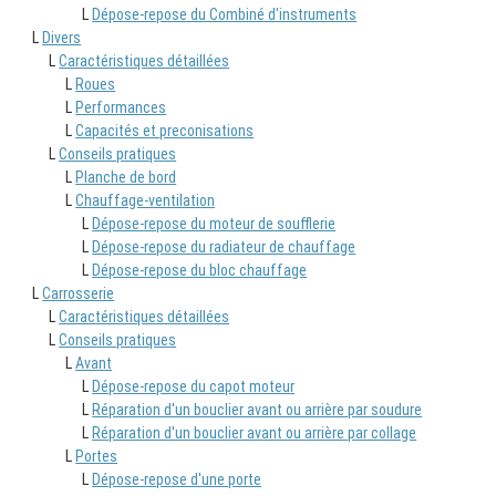
L
Dépose-repose du Combiné d'instruments
L
Divers
L
Caractéristiques détaillées
L
Roues
L
Performances
L
Capacités et preconisations
L
Conseils pratiques
L
Planche de bord
L
Chauffage-ventilation
L
Dépose-repose du moteur de soufflerie
L
Dépose-repose du radiateur de chauffage
L
Dépose-repose du bloc chauffage
L
Carrosserie
L
Caractéristiques détaillées
L
Conseils pratiques
L
Avant
L
Dépose-repose du capot moteur
L
Réparation d'un bouclier avant ou arrière par soudure
L
Réparation d'un bouclier avant ou arrière par collage
L
Portes
L
Dépose-repose d'une porte