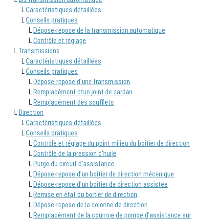
L
Caractéristiques détaillées
L
Conseils pratiques
L
Dépose-repose de la transmission automatique
L
Contrôle et réglage
L
Transmissions
L
Caractéristiques détaillées
L
Conseils pratiques
L
Dépose-repose d'une transmission
L
Remplacément ctun joint de cardan
L
Remplacément dès soufflets
L
Direction
L
Caractéristiques détaillées
L
Conseils pratiques
L
Contrôle et réglage du point milieu du boitier de direction
L
Contrôle de la pression d'huile
L
Purge du circuit d'assistance
L
Dépose-repose d'un boîtier de direction mécanique
L
Dépose-repose d'un boitier de direction assistée
L
Remise en état du boitier de direction
L
Dépose-repose de la colonne de direction
L
Remplacément de la courroie de pompe d'assistance sur