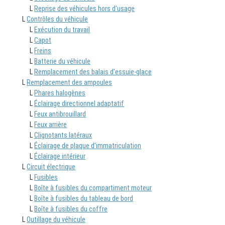
L
Reprise des véhicules hors d'usage
L
Contrôles du véhicule
L
Exécution du travail
L
Capot
L
Freins
L
Batterie du véhicule
L
Remplacement des balais d'essuie-glace
L
Remplacement des ampoules
L
Phares halogènes
L
Éclairage directionnel adaptatif
L
Feux antibrouillard
L
Feux arrière
L
Clignotants latéraux
L
Éclairage de plaque d'immatriculation
L
Éclairage intérieur
L
Circuit électrique
L
Fusibles
L
Boîte à fusibles du compartiment moteur
L
Boîte à fusibles du tableau de bord
L
Boîte à fusibles du coffre
L
Outillage du véhicule