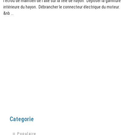
l'ecrou de maintien de l'axe sur la téle de hayon. Déposer la garniture
intérieure du hayon. Débrancher le connecteur électrique du moteur.
&nb ...
Categorie
Populaire