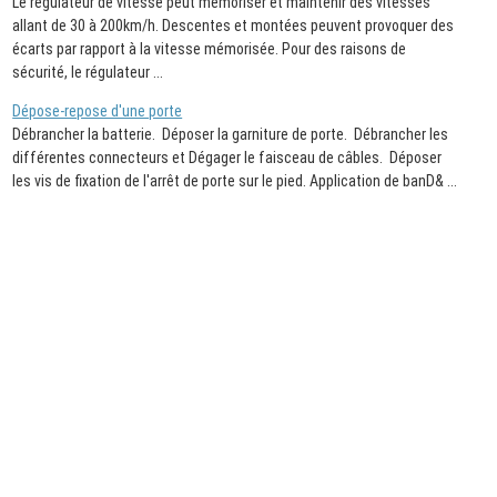
Le régulateur de vitesse peut mémoriser et maintenir des vitesses
allant de 30 à 200km/h. Descentes et montées peuvent provoquer des
écarts par rapport à la vitesse mémorisée. Pour des raisons de
sécurité, le régulateur ...
Dépose-repose d'une porte
Débrancher la batterie. Déposer la garniture de porte. Débrancher les
différentes connecteurs et Dégager le faisceau de câbles. Déposer
les vis de fixation de l'arrêt de porte sur le pied. Application de banD& ...