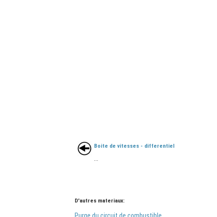
Boite de vitesses - differentiel
...
D'autres materiaux:
Purge du circuit de combustible