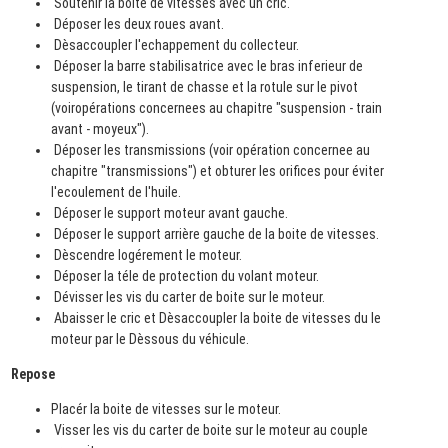
Soutenir la boite de vitesses avec un cric.
Déposer les deux roues avant.
Dèsaccoupler l'echappement du collecteur.
Déposer la barre stabilisatrice avec le bras inferieur de
suspension, le tirant de chasse et la rotule sur le pivot
(voiropérations concernees au chapitre "suspension - train
avant - moyeux").
Déposer les transmissions (voir opération concernee au
chapitre "transmissions") et obturer les orifices pour éviter
l'ecoulement de l'huile.
Déposer le support moteur avant gauche.
Déposer le support arrière gauche de la boite de vitesses.
Dèscendre logérement le moteur.
Déposer la téle de protection du volant moteur.
Dévisser les vis du carter de boite sur le moteur.
Abaisser le cric et Dèsaccoupler la boite de vitesses du le
moteur par le Dèssous du véhicule.
Repose
Placér la boite de vitesses sur le moteur.
Visser les vis du carter de boite sur le moteur au couple