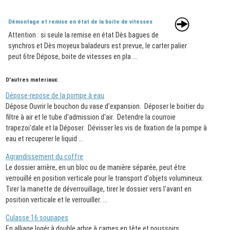
Démontage et remise en état de la boite de vitesses
Attention : si seule la remise en état Dès bagues de
synchros et Dès moyeux baladeurs est prevue, le carter palier
peut 6tre Dépose, boite de vitesses en pla ...
D'autres materiaux:
Dépose-repose de la pompe à eau
Dépose Ouvrir le bouchon du vase d'expansion. Déposer le boitier du
filtre à air et le tube d'admission d'air. Detendre la courroie
trapezoi'dale et la Déposer. Dévisser les vis de fixation de la pompe à
eau et recuperer le liquid ...
Agrandissement du coffre
Le dossier arrière, en un bloc ou de manière séparée, peut être
verrouillé en position verticale pour le transport d'objets volumineux.
Tirer la manette de déverrouillage, tirer le dossier vers l'avant en
position verticale et le verrouiller. ...
Culasse 16 soupapes
En alliage logér à double arbre à cames en tête et poussoirs