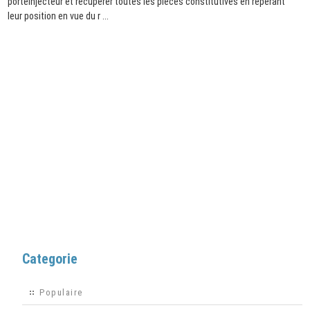
porteinjecteur et recuperer toutes les pièces constitutives en reperant
leur position en vue du r ...
Categorie
Populaire