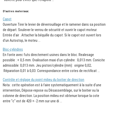
D'autres materiaux:
Capot
Ouverture Tirer le levier de déverrouillage et le ramener dans sa position
de départ. Soulever le verrou de sécurité et ouvrir le capot moteur.
Entrée d'air . Attacher la béquille du capot. Si le capot est ouvert lors
d'un Autostop, le moteu ...
Bloc-cylindres
En fonte avec futs directement usines dans le bloc. Realesage
possible : + 0,5 mm. Ovalisation maxi d'un cylindre : 0,013 mm. Conicite
admissible: 0,013 mm. Jeu piston/cylindre (mm): origine 0,02;
Réparation 0,01 à 0,03. Correspondance entre cotes de rectificat ...
Contrôle et réglage du point milieu du boitier de direction
Nota : cette opération est à faire systematiquement à la suite d'une
intervention, Dépose-repose ou Dèsassemblage, sur le boitier ou la
colonne de direction. La position milieu est obtenue lorsque la cote
entre "c" est de 420 +- 2 mm sur une di ...