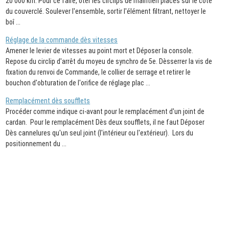
20 000 km. Pour ce faire, ôter les circlips de maintien placés sur le côté
du couverclé. Soulever l'ensemble, sortir l'élément filtrant, nettoyer le
boî ...
Réglage de la commande dès vitesses
Amener le levier de vitesses au point mort et Déposer la console.
Repose du circlip d'arrêt du moyeu de synchro de 5e. Dèsserrer la vis de
fixation du renvoi de Commande, le collier de serrage et retirer le
bouchon d'obturation de l'orifice de réglage plac ...
Remplacément dès soufflets
Procéder comme indique ci-avant pour le remplacément d'un joint de
cardan. Pour le remplacément Dès deux soufflets, il ne faut Déposer
Dès cannelures qu'un seul joint (l'intérieur ou l'extérieur). Lors du
positionnement du ...